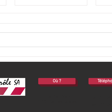
Panneaux d'instructions de
Insta
premiers secours
avec 
Où ?
Téléph
Ch. de Plein-Vent 1
Tél. 022 34
1228 Plan-les-Ouates
Fax : 022 34