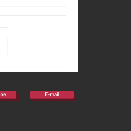
llation d'un four électrique
plaque de cuisson.
one
E-mail
ms@electrocontrole.ch
2 52 82
2 52 83