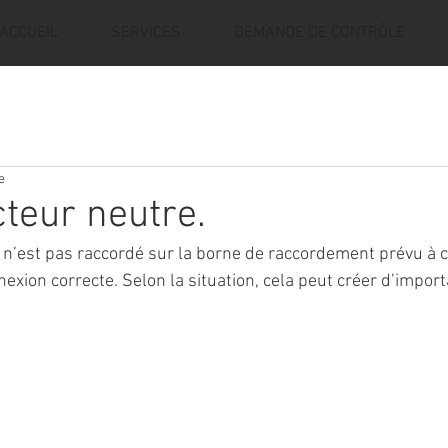
ACCUEIL
SERVICES
DEMANDE DE CONTRÔLE
e
teur neutre.
n’est pas raccordé sur la borne de raccordement prévu à cet
exion correcte. Selon la situation, cela peut créer d’import
.