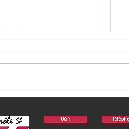
Panneaux d'instructions de
Insta
premiers secours
avec 
Où ?
Téléph