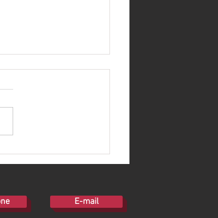
llation d'un four électrique
plaque de cuisson.
one
E-mail